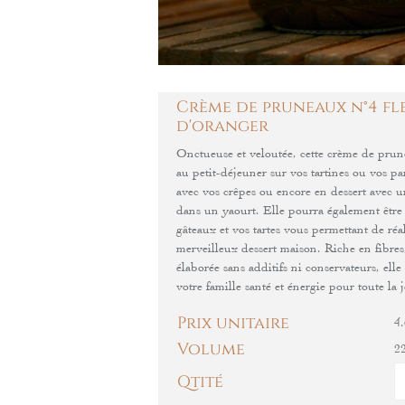
Crème de pruneaux n°4 fl
d'oranger
Onctueuse et veloutée, cette crème de prun
au petit-déjeuner sur vos tartines ou vos p
avec vos crêpes ou encore en dessert avec 
dans un yaourt. Elle pourra également être 
gâteaux et vos tartes vous permettant de ré
merveilleux dessert maison. Riche en fibres
élaborée sans additifs ni conservateurs, elle
votre famille santé et énergie pour toute la 
Prix unitaire
4.
Volume
2
Qtité